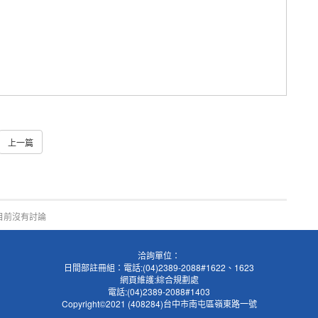
上一篇
目前沒有討論
洽詢單位：
日間部註冊組：電話:(04)2389-2088#1622、1623
網頁維護:綜合規劃處
電話:(04)2389-2088#1403
Copyright©2021 (408284)台中市南屯區嶺東路一號