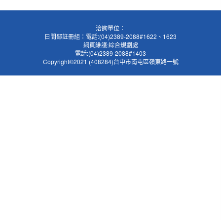
洽詢單位：
日間部註冊組：電話:(04)2389-2088#1622、1623
網頁維護:綜合規劃處
電話:(04)2389-2088#1403
Copyright©2021 (408284)台中市南屯區嶺東路一號