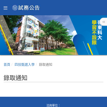
首頁
四技甄選入學
錄取通知
錄取通知
洽詢單位：