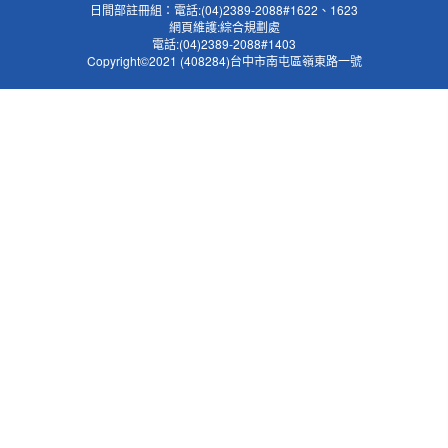
日間部註冊組：電話:(04)2389-2088#1622、1623
網頁維護:綜合規劃處
電話:(04)2389-2088#1403
Copyright©2021 (408284)台中市南屯區嶺東路一號